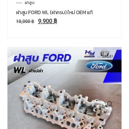
ฝาสูบ
ฝาสูบ FORD WL (ฝาครบ) ใหม่ OEM แท้
9,900
฿
10,000
฿
SALE!