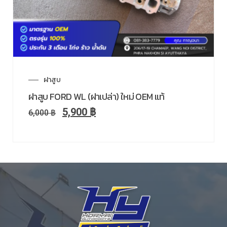
ฝาสูบ
ฝาสูบ FORD WL (ฝาเปล่า) ใหม่ OEM แท้
5,900
฿
6,000
฿