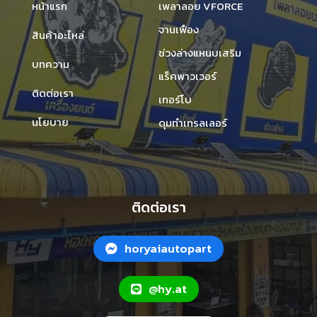
หน้าแรก
เพลาลอย VFORCE
จานเฟือง
สินค้าอะไหล่
ช่วงล่างแหนบเสริม
บทความ
แร็คพาวเวอร์
ติดต่อเรา
เทอร์โบ
นโยบาย
ดุมทำเทรลเลอร์
ติดต่อเรา
horyaiautopart
@hy.at