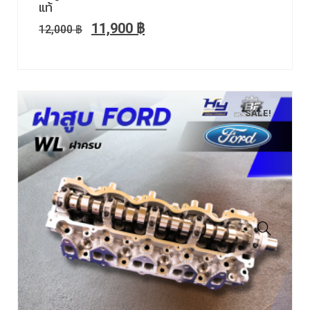
แท้
11,900
฿
12,000
฿
SALE!