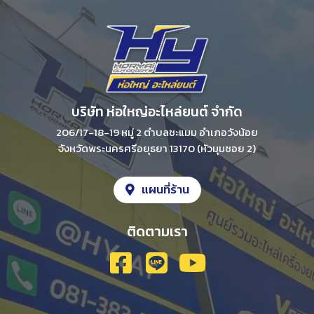
บริษัท ห่อใหญ่อะไหล่ยนต์ จํากัด
206/17-18-19 หมู่ 2 ตําบลชะแมม อําเภอวังน้อย
จังหวัดพระนครศรีอยุธยา 13170 (หัวมุมซอย 2)
แผนที่ร้าน
ติดตามเรา