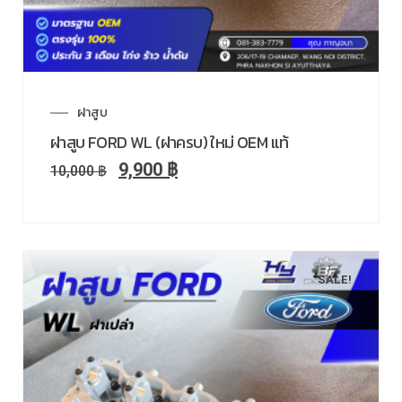
ฝาสูบ
ฝาสูบ FORD WL (ฝาครบ) ใหม่ OEM แท้
9,900
฿
10,000
฿
SALE!