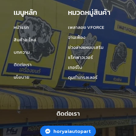
เมนูหลัก
หมวดหมู่สินค้า
หน้าแรก
เพลาลอย VFORCE
จานเฟือง
สินค้าอะไหล่
ช่วงล่างแหนบเสริม
บทความ
แร็คพาวเวอร์
ติดต่อเรา
เทอร์โบ
นโยบาย
ดุมทำเทรลเลอร์
ติดต่อเรา
horyaiautopart