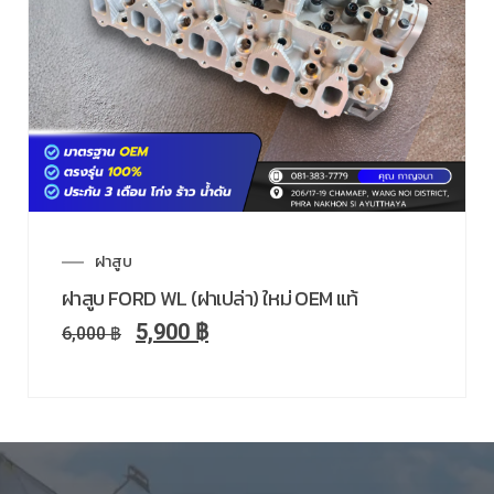
ฝาสูบ
ฝาสูบ FORD WL (ฝาเปล่า) ใหม่ OEM แท้
5,900
฿
6,000
฿