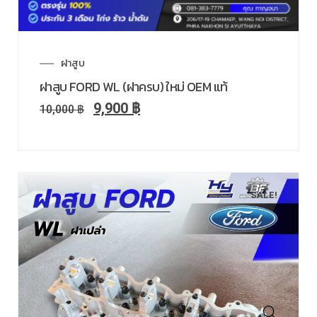
ฝาสูบ
ฝาสูบ FORD WL (ฝาครบ) ใหม่ OEM แท้
9,900
฿
10,000
฿
SALE!