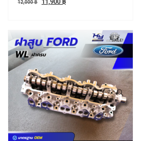
11,900
฿
12,000
฿
SALE!