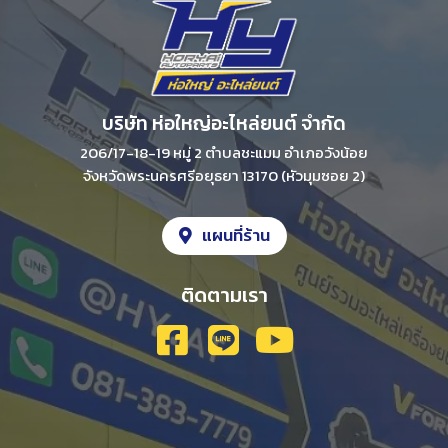
บริษัท ห่อใหญ่อะไหล่ยนต์ จํากัด
206/17-18-19 หมู่ 2 ตําบลชะแมม อําเภอวังน้อย
จังหวัดพระนครศรีอยุธยา 13170 (หัวมุมซอย 2)
แผนที่ร้าน
ติดตามเรา