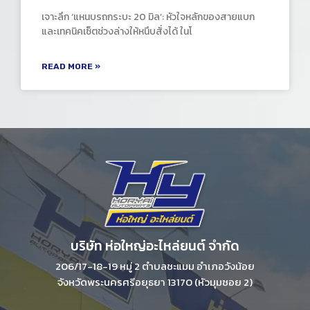
เจาะลึก ‘แหนบรถกระบะ 20 มิล’: หัวใจหลักของสายแบก
และเทคนิคเซ็ตช่วงล่างให้หนึบสั่งได้ ในโ
READ MORE »
บริษัท ห่อใหญ่อะไหล่ยนต์ จํากัด
206/17-18-19 หมู่ 2 ตําบลชะแมม อําเภอวังน้อย
จังหวัดพระนครศรีอยุธยา 13170 (หัวมุมซอย 2)