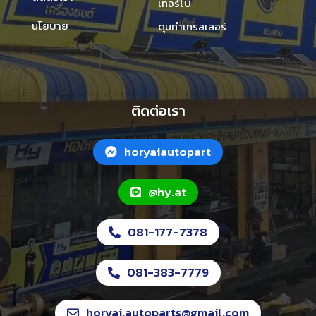
เทอร์โบ
นโยบาย
ดุมทำเทรลเลอร์
ติดต่อเรา
horyaiautopart
@hy.at
081-177-7378
081-383-7779
horyai.autoparts@gmail.com